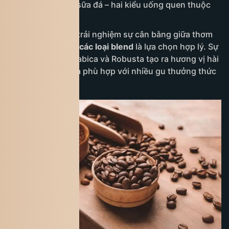
phin và cà phê sữa đá – hai kiểu uống quen thuộc
của người Việt.
Nếu bạn muốn trải nghiệm sự cân bằng giữa thơm
nhẹ và đậm đà,
các loại blend
là lựa chọn hợp lý. Sự
kết hợp giữa Arabica và Robusta tạo ra hương vị hài
hòa, dễ uống và phù hợp với nhiều gu thưởng thức
khác nhau.