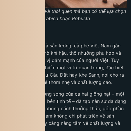
Tùy theo sở thích và thói quen mà bạn có thể lựa chọn
Arabica hoặc Robusta
Kết luận
Xét về đặc trưng và sản lượng, cà phê Việt Nam gắn
liền với Robusta nhờ khí hậu, thổ nhưỡng phù hợp và
khẩu vị ưa chuộng vị đậm mạnh của người Việt. Tuy
vậy, Arabica vẫn chiếm một vị trí quan trọng, đặc biệt
ở các vùng cao như Cầu Đất hay Khe Sanh, nơi cho ra
những dòng cà phê thơm nhẹ và chất lượng cao.
Chính sự tồn tại song song của cả hai giống hạt – một
bên mạnh mẽ, một bên tinh tế – đã tạo nên sự đa dạng
trong hương vị và phong cách thưởng thức, góp phần
giúp cà phê Việt Nam không chỉ phát triển về sản
lượng mà còn ngày càng nâng tầm về chất lượng và
bản sắc riêng.