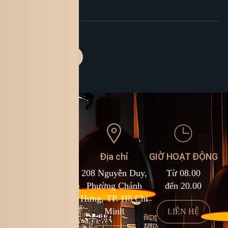
Liên hệ
Địa chỉ
GIỜ HOẠT ĐỘNG
1900 588 878
208 Nguyễn Duy,
Từ 08.00
kcf.franchise@kingcoffee.com
Phường Chánh
đến 20.00
Hưng, TP. Hồ Chí
Minh
LIÊN HỆ
LIÊN HỆ