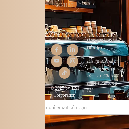
ĐỊNH VỊ
Thông tin
Đăng ký nhận
công ty
bản tin
Giới thiệu
Để lại email để
nhận những tin
Liên hệ
tức ưu đãi mới
Chất lượng sản
nhất từ chúng
phẩm
© 2025 by TNI
tôi
Điều khoản &
Corporation
điều kiện
Đăng ký