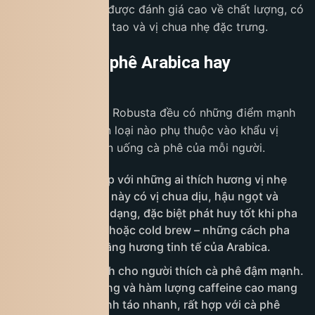
Arabica Việt Nam được đánh giá cao về chất lượng, có
hương thơm thanh tao và vị chua nhẹ đặc trưng.
Nên chọn cà phê Arabica hay
Robusta?
Cà phê Arabica và Robusta đều có những điểm mạnh
riêng, và việc chọn loại nào phụ thuộc vào khẩu vị
cũng như thói quen uống cà phê của mỗi người.
Arabica
phù hợp với những ai thích hương vị nhẹ
nhàng. Loại hạt này có vị chua dịu, hậu ngọt và
hương thơm đa dạng, đặc biệt phát huy tốt khi pha
máy, pour-over hoặc cold brew – những cách pha
giúp bộc lộ rõ tầng hương tinh tế của Arabica.
Robusta
lại dành cho người thích cà phê đậm mạnh.
Vị đắng đặc trưng và hàm lượng caffeine cao mang
đến cảm giác tỉnh táo nhanh, rất hợp với cà phê