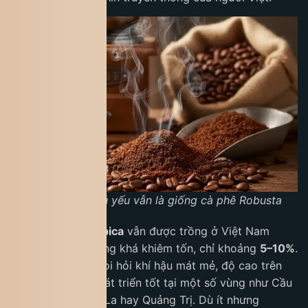
Ở Việt Nam chủ yếu vẫn là giống cà phê Robusta
Trong khi đó,
Arabica
vẫn được trồng ở Việt Nam
nhưng với sản lượng khá khiêm tốn, chỉ khoảng
5–10%
.
Loại cà phê này đòi hỏi khí hậu mát mẻ, độ cao trên
1.000m nên chỉ phát triển tốt tại một số vùng như Cầu
Đất (Đà Lạt), Sơn La hay Quảng Trị. Dù ít nhưng