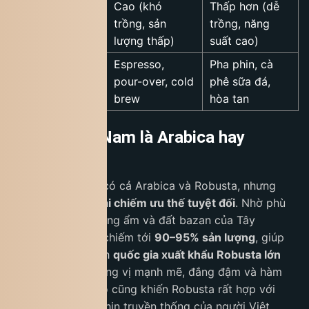
Cao (khó
Thấp hơn (dễ
Giá thành
trồng, sản
trồng, năng
lượng thấp)
suất cao)
Espresso,
Pha phin, cà
Cách pha phù
pour-over, cold
phê sữa đá,
hợp
brew
hòa tan
Cà phê Việt Nam là Arabica hay
Robusta?
Cà phê Việt Nam có cả Arabica và Robusta, nhưng
Robusta mới là loại chiếm ưu thế tuyệt đối
. Nhờ phù
hợp với khí hậu nóng ẩm và đất bazan của Tây
Nguyên, Robusta chiếm tới
90–95% sản lượng
, giúp
Việt Nam trở thành
quốc gia xuất khẩu Robusta lớn
nhất thế giới
. Hương vị mạnh mẽ, đắng đậm và hàm
lượng caffeine cao cũng khiến Robusta rất hợp với
phong cách pha phin truyền thống của người Việt.