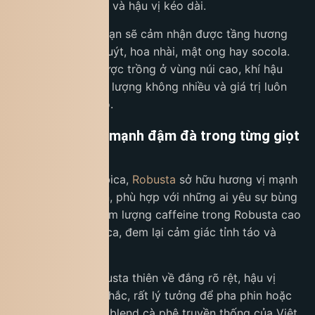
chua nhẹ, ngọt dịu và hậu vị kéo dài.
Khi thưởng thức, bạn sẽ cảm nhận được tầng hương
phong phú: cam quýt, hoa nhài, mật ong hay socola.
Arabica thường được trồng ở vùng núi cao, khí hậu
mát mẻ, vì thế sản lượng không nhiều và giá trị luôn
được đánh giá cao.
Robusta – Sức mạnh đậm đà trong từng giọt
cà phê
Ngược lại với Arabica,
Robusta
sở hữu hương vị mạnh
mẽ và đậm đà hơn, phù hợp với những ai yêu sự bùng
nổ năng lượng. Hàm lượng caffeine trong Robusta cao
gấp gần đôi Arabica, đem lại cảm giác tỉnh táo và
sảng khoái tức thì.
Hương vị của Robusta thiên về đắng rõ rệt, hậu vị
mạnh mẽ và bền chắc, rất lý tưởng để pha phin hoặc
kết hợp trong các blend cà phê truyền thống của Việt