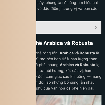
này. Trong bài viết này, chúng ta sẽ cùng tìm hiểu chi
tiết để hiểu rõ hơn về đặc điểm, hương vị và bản sắc
cà phê Việt.
Mục Lục:
So sánh cà phê Arabica và Robusta
Trong thế giới cà phê rộng lớn,
Arabica và Robusta
là
hai “nhân vật chính” tạo nên hơn 95% sản lượng toàn
cầu. Tuy cùng là cà phê, nhưng
Arabica và Robusta
lại
khác biệt không chỉ từ mùi hương, kết cấu vị, hàm
lượng caffeine cho đến cảm giác sau khi uống — mang
đến hai trải nghiệm đối lập nhưng bổ sung lẫn nhau,
tạo nên sự phong phú của văn hóa cà phê hiện đại.