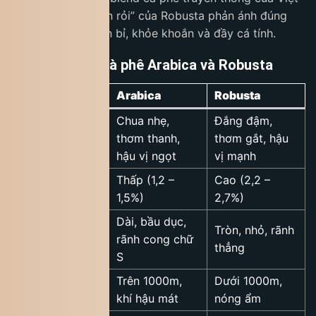
Nam. Bản chất “rắn rỏi” của Robusta phản ánh đúng
cái tên của nó: bền bỉ, khỏe khoắn và đầy cá tính.
Bảng so sánh cà phê Arabica và Robusta
Tiêu chí
Arabica
Robusta
Chua nhẹ,
Đắng đậm,
Hương vị
thơm thanh,
thơm gắt, hậu
hậu vị ngọt
vị mạnh
Hàm lượng
Thấp (1,2 –
Cao (2,2 –
caffeine
1,5%)
2,7%)
Dài, bầu dục,
Tròn, nhỏ, rãnh
Hạt cà phê
rãnh cong chữ
thẳng
S
Vùng trồng lý
Trên 1000m,
Dưới 1000m,
tưởng
khí hậu mát
nóng ẩm