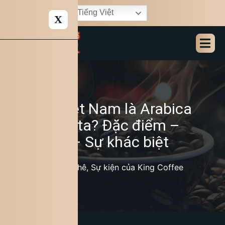
Tiếng Việt
X
Cà phê Việt Nam là Arabica
hay Robusta? Đặc điểm –
Hương vị – Sự khác biệt
13/11/2025
Kiến thức cà phê
,
Sự kiện của King Coffee