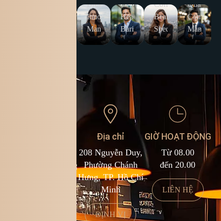
Campbell
Harris
Coffee
Brew
Coffee
Quality
Portfolio
Quality
Innovation
Head
Bean
Control
Manager
Specialist
Manager
Barista
Specialist
Manager
Liên hệ
Địa chỉ
GIỜ HOẠT ĐỘNG
1900 588 878
208 Nguyễn Duy,
Từ 08.00
kcf.franchise@kingcoffee.com
Phường Chánh
đến 20.00
Hưng, TP. Hồ Chí
Minh
LIÊN HỆ
LIÊN HỆ
ĐỊNH VỊ