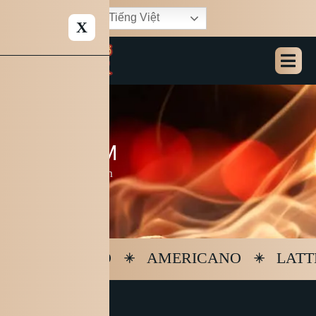
Tiếng Việt
X
O
U
R
T
E
A
M
Home
Our Team
ESPRESSO
AMERICANO
LATT
Liam
Sophia
Olivia
Ethan
Carter
Green
Johnson
Miller
Thomas
Grace