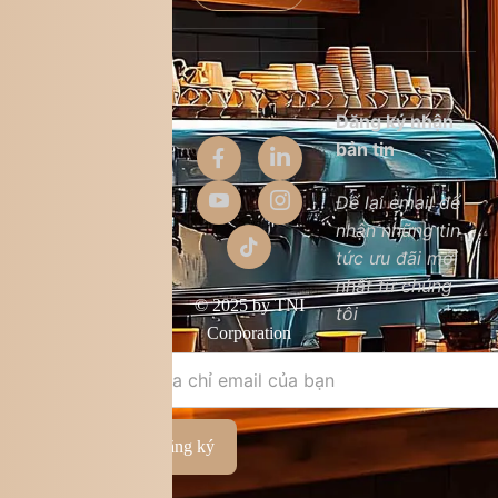
Thông tin
Đăng ký nhận
công ty
bản tin
Để lại email để
Giới thiệu
nhận những tin
Liên hệ
tức ưu đãi mới
nhất từ chúng
Chất lượng
© 2025 by TNI
tôi
sản phẩm
Corporation
Điều khoản
& điều kiện
Đăng ký